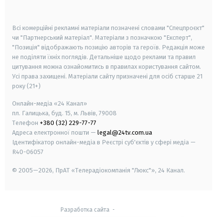
smart tv
samsung smart tv
Всі комерційні рекламні матеріали позначені словами "Спецпроєкт"
чи "Партнерський матеріал". Матеріали з позначкою "Експерт",
"Позиція" відображають позицію авторів та героїв. Редакція може
не поділяти їхніх поглядів. Детальніше щодо реклами та правил
цитування можна ознайомитись в правилах користування сайтом.
Усі права захищені.
Матеріали сайту призначені для осіб старше
21
року (21+)
Онлайн-медіа «24 Канал»
пл. Галицька, буд. 15, м. Львів, 79008
Телефон
+380 (32) 229-77-77
Адреса електронної пошти —
legal@24tv.com.ua
Ідентифікатор онлайн-медіа в Реєстрі суб'єктів у сфері медіа —
R40-06057
© 2005—2026,
ПрАТ «Телерадіокомпанія "Люкс"», 24 Канал.
Разработка сайта
-