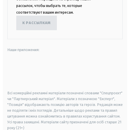
рассылок, чтобы выбрать те, которые
соответствуют вашим интересам.
К РАССЫЛКАМ
Наши приложения:
android
apple
smart tv
samsung smart tv
Всі комерційні рекламні матеріали позначені словами "Спецпроєкт"
чи "Партнерський матеріал". Матеріали з позначкою "Експерт",
"Позиція" відображають позицію авторів та героїв. Редакція може
не поділяти їхніх поглядів. Детальніше щодо реклами та правил
цитування можна ознайомитись в правилах користування сайтом.
Усі права захищені.
Матеріали сайту призначені для осіб старше
21
року (21+)