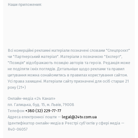
Наши приложения:
android
apple
smart tv
samsung smart tv
Всі комерційні рекламні матеріали позначені словами "Спецпроєкт"
чи "Партнерський матеріал". Матеріали з позначкою "Експерт",
"Позиція" відображають позицію авторів та героїв. Редакція може
не поділяти їхніх поглядів. Детальніше щодо реклами та правил
цитування можна ознайомитись в правилах користування сайтом.
Усі права захищені.
Матеріали сайту призначені для осіб старше
21
року (21+)
Онлайн-медіа «24 Канал»
пл. Галицька, буд. 15, м. Львів, 79008
Телефон
+380 (32) 229-77-77
Адреса електронної пошти —
legal@24tv.com.ua
Ідентифікатор онлайн-медіа в Реєстрі суб'єктів у сфері медіа —
R40-06057