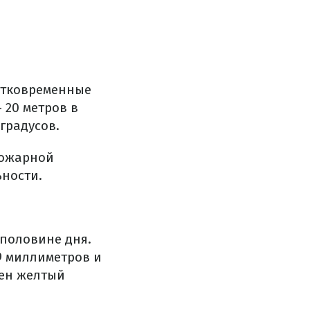
атковременные
 20 метров в
 градусов.
пожарной
ьности.
 половине дня.
9 миллиметров и
лен желтый