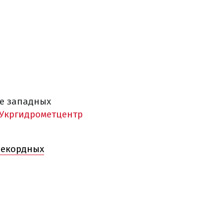
ве западных
Укргидрометцентр
рекордных