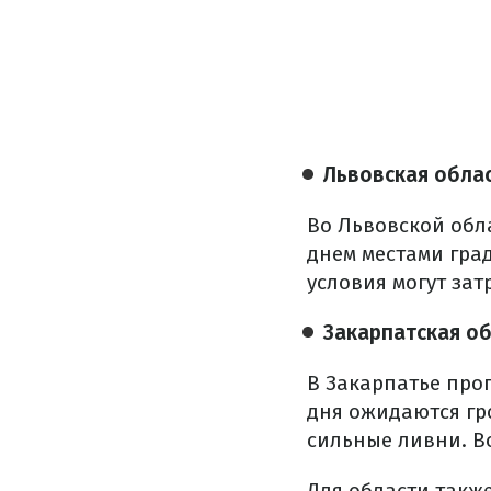
Львовская обла
Во Львовской обл
днем местами град
условия могут за
Закарпатская о
В Закарпатье про
дня ожидаются гр
сильные ливни. Во
Для области такж