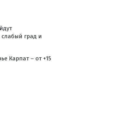
йдут
 слабый град и
ье Карпат – от +15