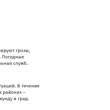
зируют грозы,
у. Погодные
льных служб.
туаций. В течение
х районах –
кунду и град.