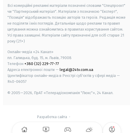
Всі комерційні рекламні матеріали позначені словами "Спецпроєкт"
чи "Партнерський матеріал". Матеріали з позначкою "Експерт",
"Позиція" відображають позицію авторів та героїв. Редакція може
не поділяти їхніх поглядів. Детальніше щодо реклами та правил
цитування можна ознайомитись в правилах користування сайтом.
Усі права захищені.
Матеріали сайту призначені для осіб старше
21
року (21+)
Онлайн-медіа «24 Канал»
пл. Галицька, буд. 15, м. Львів, 79008
Телефон
+380 (32) 229-77-77
Адреса електронної пошти —
legal@24tv.com.ua
Ідентифікатор онлайн-медіа в Реєстрі суб'єктів у сфері медіа —
R40-06057
© 2005—2026,
ПрАТ «Телерадіокомпанія "Люкс"», 24 Канал.
Разработка сайта
-