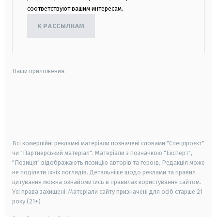
соответствуют вашим интересам.
К РАССЫЛКАМ
Наши приложения:
android
apple
smart tv
samsung smart tv
Всі комерційні рекламні матеріали позначені словами "Спецпроєкт"
чи "Партнерський матеріал". Матеріали з позначкою "Експерт",
"Позиція" відображають позицію авторів та героїв. Редакція може
не поділяти їхніх поглядів. Детальніше щодо реклами та правил
цитування можна ознайомитись в правилах користування сайтом.
Усі права захищені.
Матеріали сайту призначені для осіб старше
21
року (21+)