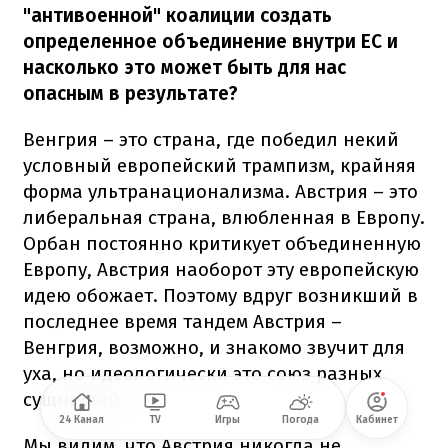
"антивоенной" коалиции создать
определенное объединение внутри ЕС и
насколько это может быть для нас
опасным в результате?
Венгрия – это страна, где победил некий
условный европейский трампизм, крайняя
форма ультранационализма. Австрия – это
либеральная страна, влюбленная в Европу.
Орбан постоянно критикует объединенную
Европу, Австрия наоборот эту европейскую
идею обожает. Поэтому вдруг возникший в
последнее время тандем Австрия –
Венгрия, возможно, и знакомо звучит для
уха, но идеологически это союз разных
сущностей.
24 Канал
TV
Игры
Погода
Кабинет
Мы видим, что Австрия никогда не