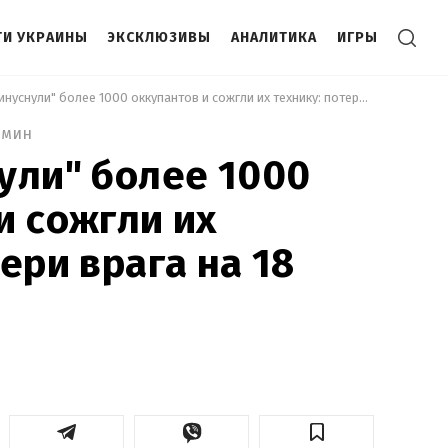
И УКРАИНЫ
ЭКСКЛЮЗИВЫ
АНАЛИТИКА
ИГРЫ
 СОУ "минуснули" более 1000 оккупантов и сожгли их технику: потери врага на 18 июня 
 мин
ули" более 1000
и сожгли их
ери врага на 18