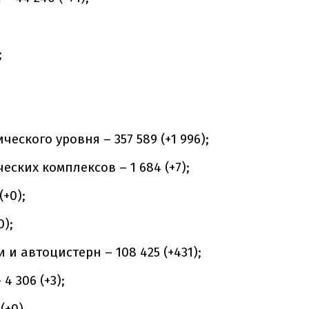
;
еского уровня – 357 589 (+1 996);
ских комплексов – 1 684 (+7);
+0);
0);
и автоцистерн – 108 425 (+431);
4 306 (+3);
(+0).