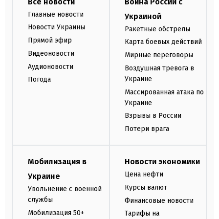
Все новости
Война России с
Главные новости
Украиной
Новости Украины
Ракетные обстрелы
Прямой эфир
Карта боевых действий
Видеоновости
Мирные переговоры
Аудионовости
Воздушная тревога в
Украине
Погода
Массированная атака по
Украине
Взрывы в России
Потери врага
Мобилизация в
Новости экономики
Цена нефти
Украине
Курсы валют
Увольнение с военной
службы
Финансовые новости
Мобилизация 50+
Тарифы на