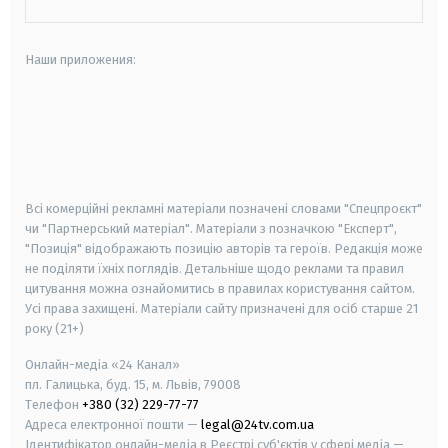
Наши приложения:
android
apple
smart tv
samsung smart tv
Всі комерційні рекламні матеріали позначені словами "Спецпроєкт"
чи "Партнерський матеріал". Матеріали з позначкою "Експерт",
"Позиція" відображають позицію авторів та героїв. Редакція може
не поділяти їхніх поглядів. Детальніше щодо реклами та правил
цитування можна ознайомитись в правилах користування сайтом.
Усі права захищені.
Матеріали сайту призначені для осіб старше
21
року (21+)
Онлайн-медіа «24 Канал»
пл. Галицька, буд. 15, м. Львів, 79008
Телефон
+380 (32) 229-77-77
Адреса електронної пошти —
legal@24tv.com.ua
Ідентифікатор онлайн-медіа в Реєстрі суб'єктів у сфері медіа —