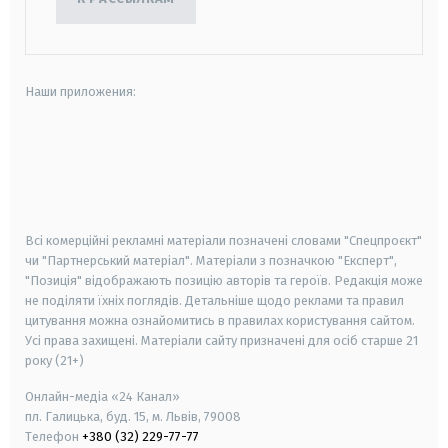
Наши приложения:
android
apple
smart tv
samsung smart tv
Всі комерційні рекламні матеріали позначені словами "Спецпроєкт"
чи "Партнерський матеріал". Матеріали з позначкою "Експерт",
"Позиція" відображають позицію авторів та героїв. Редакція може
не поділяти їхніх поглядів. Детальніше щодо реклами та правил
цитування можна ознайомитись в правилах користування сайтом.
Усі права захищені.
Матеріали сайту призначені для осіб старше
21
року (21+)
Онлайн-медіа «24 Канал»
пл. Галицька, буд. 15, м. Львів, 79008
Телефон
+380 (32) 229-77-77