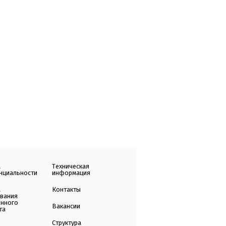
а
Техническая
нциальности
информация
а
Контакты
ования
енного
Вакансии
та
Структура
а