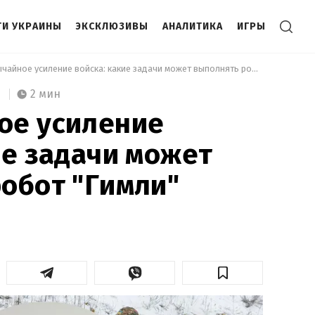
И УКРАИНЫ
ЭКСКЛЮЗИВЫ
АНАЛИТИКА
ИГРЫ
 Чрезвычайное усиление войска: какие задачи может выполнять робот "Гимли" 
2 мин
ое усиление
ие задачи может
обот "Гимли"