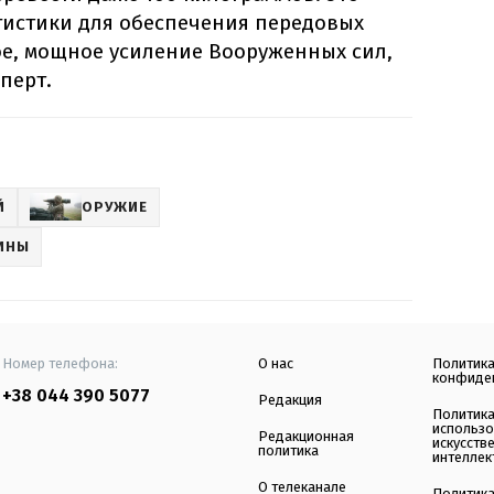
гистики для обеспечения передовых
ое, мощное усиление Вооруженных сил,
перт.
Й
ОРУЖИЕ
ИНЫ
Номер телефона:
О нас
Политик
конфиде
+38 044 390 5077
Редакция
Политик
использ
Редакционная
искусств
политика
интеллек
О телеканале
Политик