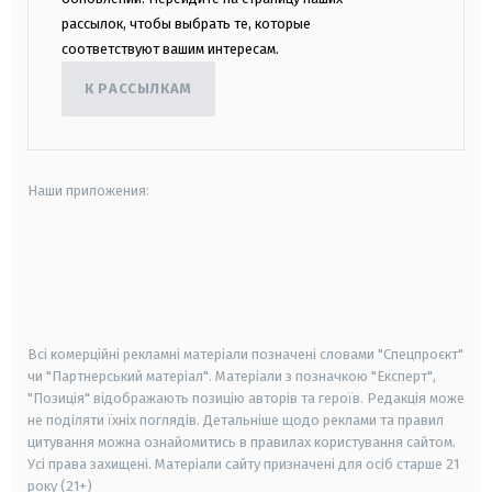
рассылок, чтобы выбрать те, которые
соответствуют вашим интересам.
К РАССЫЛКАМ
Наши приложения:
android
apple
smart tv
samsung smart tv
Всі комерційні рекламні матеріали позначені словами "Спецпроєкт"
чи "Партнерський матеріал". Матеріали з позначкою "Експерт",
"Позиція" відображають позицію авторів та героїв. Редакція може
не поділяти їхніх поглядів. Детальніше щодо реклами та правил
цитування можна ознайомитись в правилах користування сайтом.
Усі права захищені.
Матеріали сайту призначені для осіб старше
21
року (21+)