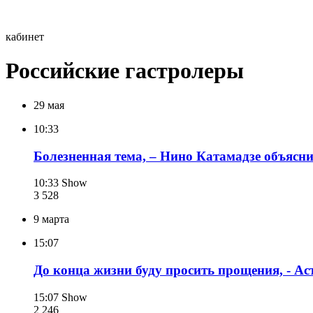
кабинет
Российские гастролеры
29 мая
10:33
Болезненная тема, – Нино Катамадзе объясни
10:33
Show
3 528
9 марта
15:07
До конца жизни буду просить прощения, - Ас
15:07
Show
2 246