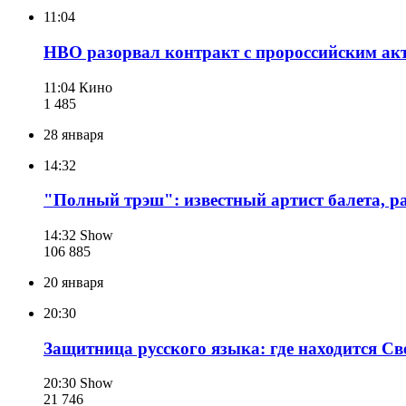
11:04
HBO разорвал контракт с пророссийским а
11:04
Кино
1 485
28 января
14:32
"Полный трэш": известный артист балета, р
14:32
Show
106 885
20 января
20:30
Защитница русского языка: где находится Св
20:30
Show
21 746