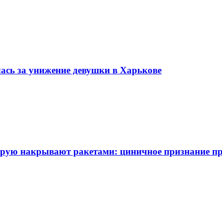
лась за унижение девушки в Харькове
торую накрывают ракетами: циничное признание п