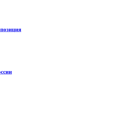
 позиция
оссии