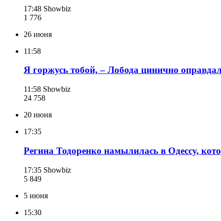
17:48
Showbiz
1 776
26 июня
11:58
Я горжусь тобой, – Лобода цинично оправда
11:58
Showbiz
24 758
20 июня
17:35
Регина Тодоренко намылилась в Одессу, ко
17:35
Showbiz
5 849
5 июня
15:30