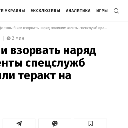
И УКРАИНЫ
ЭКСКЛЮЗИВЫ
АНАЛИТИКА
ИГРЫ
 Должны были взорвать наряд полиции: агенты спецслужб врага готовили теракт на Буковине 
2 мин
и взорвать наряд
енты спецслужб
или теракт на