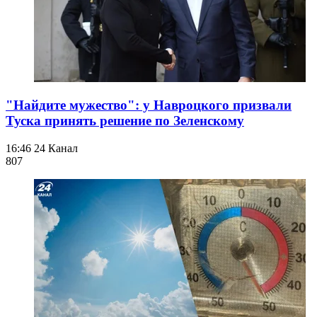
"Найдите мужество": у Навроцкого призвали
Туска принять решение по Зеленскому
16:46
24 Канал
807