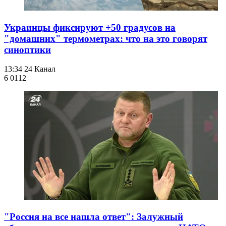
Украинцы фиксируют +50 градусов на
"домашних" термометрах: что на это говорят
синоптики
13:34
24 Канал
6 011
2
"Россия на все нашла ответ": Залужный