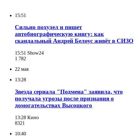
15:51
Сильно похудел и пишет
автобиографическую книгу: как
скандальный Андрей Белоус живёт в СИЗО
15:51
Show24
1 782
22 мая
13:28
Звезда сериала "Подмена" заявила, что
получала угрозы после признания о
домогательствах Высоцкого
13:28
Кино
832
1
10:40