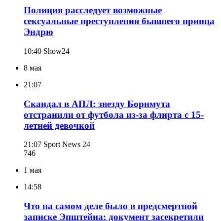
Полиция расследует возможные
сексуальные преступления бывшего принца
Эндрю
10:40
Show24
8 мая
21:07
Скандал в АПЛ: звезду Борнмута
отстранили от футбола из-за флирта с 15-
летней девочкой
21:07
Sport News 24
746
1 мая
14:58
Что на самом деле было в предсмертной
записке Эпштейна: документ засекретили