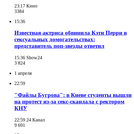
23:17
Кино
338
4
15:36
Известная актриса обвинила Кэти Перри в
сексуальных домогательствах:
представитель поп-звезды ответил
15:36
Show24
3 824
1 апреля
22:59
"Файлы Бугрова": в Киеве студенты вышли
на протест из-за секс-скандала с ректором
КНУ
22:59
24 Канал
9 691