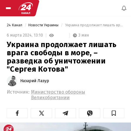
24 Канал
Новости Украины
 Украина продолжает лишать врага свободы в море, – разведка об уничтожении "Сергея Котова" 
3 мин
6 марта 2024,
13:10
Украина продолжает лишать
врага свободы в море, –
разведка об уничтожении
"Сергея Котова"
Назарий Лазур
Источник:
Министерство обороны
Великобритании