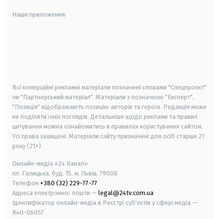
Наши приложения:
android
apple
smart tv
samsung smart tv
Всі комерційні рекламні матеріали позначені словами "Спецпроєкт"
чи "Партнерський матеріал". Матеріали з позначкою "Експерт",
"Позиція" відображають позицію авторів та героїв. Редакція може
не поділяти їхніх поглядів. Детальніше щодо реклами та правил
цитування можна ознайомитись в правилах користування сайтом.
Усі права захищені.
Матеріали сайту призначені для осіб старше
21
року (21+)
Онлайн-медіа «24 Канал»
пл. Галицька, буд. 15, м. Львів, 79008
Телефон
+380 (32) 229-77-77
Адреса електронної пошти —
legal@24tv.com.ua
Ідентифікатор онлайн-медіа в Реєстрі суб'єктів у сфері медіа —
R40-06057