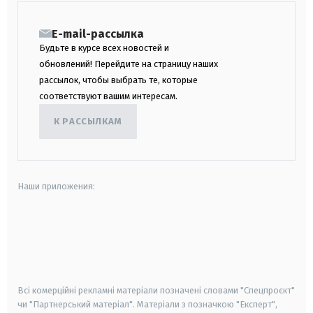
E-mail-рассылка
Будьте в курсе всех новостей и
обновлений! Перейдите на страницу наших
рассылок, чтобы выбрать те, которые
соответствуют вашим интересам.
К РАССЫЛКАМ
Наши приложения:
android
apple
smart tv
samsung smart tv
Всі комерційні рекламні матеріали позначені словами "Спецпроєкт"
чи "Партнерський матеріал". Матеріали з позначкою "Експерт",