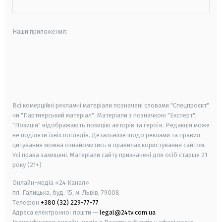
Наши приложения:
android
apple
smart tv
samsung smart tv
Всі комерційні рекламні матеріали позначені словами "Спецпроєкт"
чи "Партнерський матеріал". Матеріали з позначкою "Експерт",
"Позиція" відображають позицію авторів та героїв. Редакція може
не поділяти їхніх поглядів. Детальніше щодо реклами та правил
цитування можна ознайомитись в правилах користування сайтом.
Усі права захищені.
Матеріали сайту призначені для осіб старше
21
року (21+)
Онлайн-медіа «24 Канал»
пл. Галицька, буд. 15, м. Львів, 79008
Телефон
+380 (32) 229-77-77
Адреса електронної пошти —
legal@24tv.com.ua