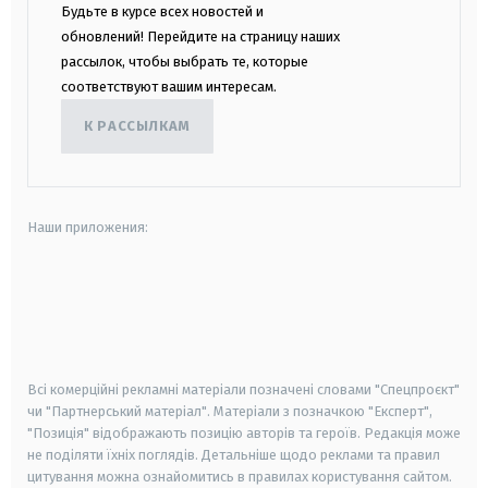
Будьте в курсе всех новостей и
обновлений! Перейдите на страницу наших
рассылок, чтобы выбрать те, которые
соответствуют вашим интересам.
К РАССЫЛКАМ
Наши приложения:
android
apple
smart tv
samsung smart tv
Всі комерційні рекламні матеріали позначені словами "Спецпроєкт"
чи "Партнерський матеріал". Матеріали з позначкою "Експерт",
"Позиція" відображають позицію авторів та героїв. Редакція може
не поділяти їхніх поглядів. Детальніше щодо реклами та правил
цитування можна ознайомитись в правилах користування сайтом.