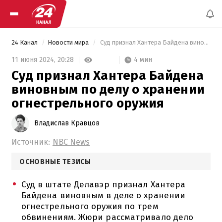
24 Канал
Новости мира
 Суд признал Хантера Байдена виновным по делу о хранении огнестрельного оружия 
4 мин
11 июня 2024,
20:28
Суд признал Хантера Байдена
виновным по делу о хранении
огнестрельного оружия
Владислав Кравцов
Источник:
NBC News
ОСНОВНЫЕ ТЕЗИСЫ
Суд в штате Делавэр признал Хантера
Байдена виновным в деле о хранении
огнестрельного оружия по трем
обвинениям. Жюри рассматривало дело