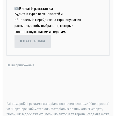
E-mail-рассылка
Будьте в курсе всех новостей и
обновлений! Перейдите на страницу наших
рассылок, чтобы выбрать те, которые
соответствуют вашим интересам.
К РАССЫЛКАМ
Наши приложения:
android
apple
smart tv
samsung smart tv
Всі комерційні рекламні матеріали позначені словами "Спецпроєкт"
чи "Партнерський матеріал". Матеріали з позначкою "Експерт",
"Позиція" відображають позицію авторів та героїв. Редакція може