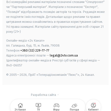
Всі комерційні рекламні матеріали позначені словами "Спецпроєкт"
чи "Партнерський матеріал". Матеріали з позначкою "Експерт",
"Позиція" відображають позицію авторів та героїв. Редакція може
не поділяти їхніх поглядів. Детальніше щодо реклами та правил
цитування можна ознайомитись в правилах користування сайтом.
Усі права захищені.
Матеріали сайту призначені для осіб старше
21
року (21+)
Онлайн-медіа «24 Канал»
пл. Галицька, буд. 15, м. Львів, 79008
Телефон
+380 (32) 229-77-77
Адреса електронної пошти —
legal@24tv.com.ua
Ідентифікатор онлайн-медіа в Реєстрі суб'єктів у сфері медіа —
R40-06057
© 2005—2026,
ПрАТ «Телерадіокомпанія "Люкс"», 24 Канал.
Разработка сайта
-
24 Канал
TV
Игры
Погода
Кабинет