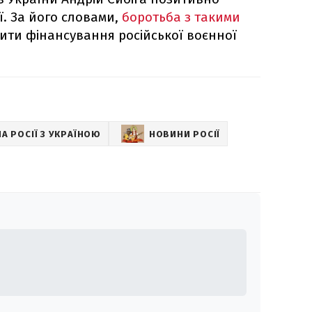
ї. За його словами,
боротьба з такими
ти фінансування російської воєнної
НА РОСІЇ З УКРАЇНОЮ
НОВИНИ РОСІЇ