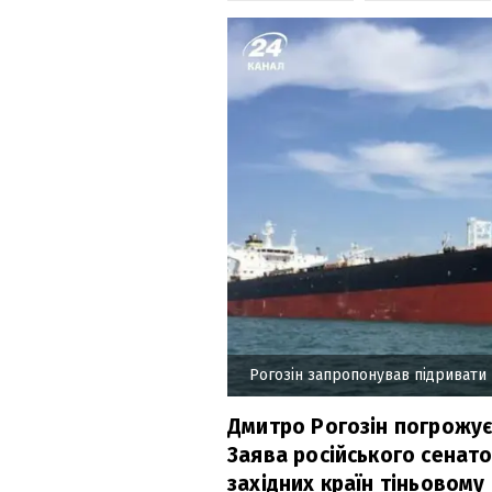
Рогозін запропонував підривати 
Дмитро Рогозін погрожує
Заява російського сенат
західних країн тіньовому