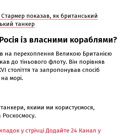
: Стармер показав, як британський
ський танкер
Росія із власними кораблями?
ав на перехоплення Великою Британією
ав до тіньового флоту. Він порівняв
XVI століття та запропонував спосіб
на морі.
 танкери, якими ми користуємося,
 Роскосмосу.
падок у стрічці
Додайте 24 Канал у