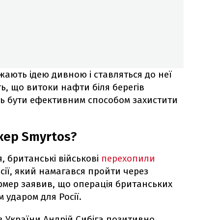
жають ідею дивною і ставляться до неї
, що витоки нафти біля берегів
ть бути ефективним способом захистити
кер Smyrtos?
я, британські військові
перехопили
сії, який намагався пройти через
рмер заявив, що операція британських
 ударом для Росії.
в України Андрій Сибіга позитивно