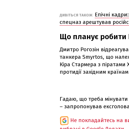
Епічні кадри
ДИВІТЬСЯ ТАКОЖ
спецназ арештував росій
Що планує робити 
Дмитро Рогозін відреагув
танкера Smyrtos, що належ
Кіра Стармера з піратами 
протидії західним країнам 
Гадаю, що треба мінувати
– запропонував ексголова
Не покладайтесь на ви
вибрані в Google
Додати