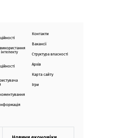
Контакти
ційності
Вакансії
 використання
 інтелекту
Структура власності
Архів
ційності
Карта сайту
ристувача
и
Ігри
коментування
 інформація
Новини економіки