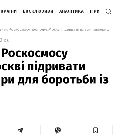
УКРАЇНИ
ЕКСКЛЮЗИВИ
АНАЛІТИКА
ІГРИ
 Ексочільник Роскосмосу пропонує Москві підривати власні танкери для боротьби із Заходом 
2 хв
 Роскосмосу
скві підривати
ри для боротьби із