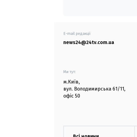
E-mail редакції
news24@24tv.com.ua
Ми тут:
м.Київ
,
вул. Володимирська
61/11,
офіс
50
Всі новини