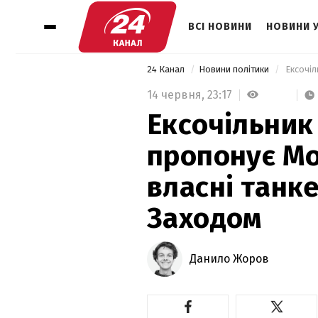
ВСІ НОВИНИ
НОВИНИ 
24 Канал
Новини політики
14 червня,
23:17
Ексочільник
пропонує Мо
власні танке
Заходом
Данило Жоров