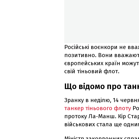
Російські воєнкори не вва
позитивно. Вони вважають
європейських країн можу
свій тіньовий флот.
Що відомо про тан
Зранку в неділю, 14 червн
танкер тіньового флоту
Ро
протоку Ла-Манш. Кір Ста
військових стала ще одним
Міністр закордонних спра