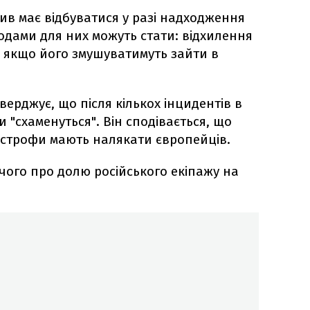
ив має відбуватися у разі надходження
одами для них можуть стати: відхилення
о якщо його змушуватимуть зайти в
верджує, що після кількох інцидентів в
и "схаменуться". Він сподівається, що
тастрофи мають налякати європейців.
ічого про долю російського екіпажу на