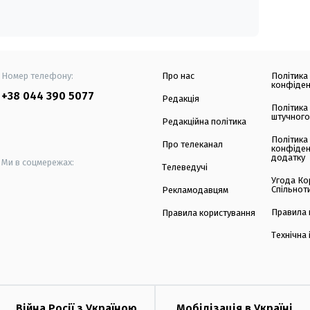
Номер телефону:
Про нас
Політика
конфіден
+38 044 390 5077
Редакція
Політика
штучного
Редакційна політика
Політика
Про телеканал
конфіден
додатку
Ми в соцмережах:
Телеведучі
Угода Ко
Спільнот
Рекламодавцям
Правила 
Правила користування
Технічна
Війна Росії з Україною
Мобілізація в Україні