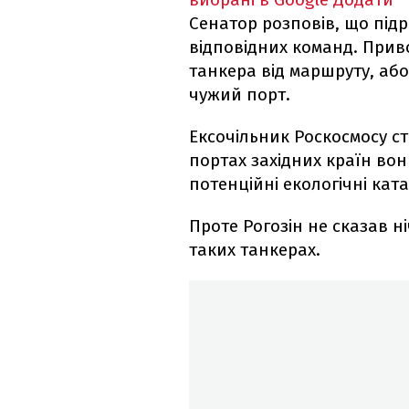
Сенатор розповів, що підр
відповідних команд. Прив
танкера від маршруту, аб
чужий порт.
Ексочільник Роскосмосу ст
портах західних країн вон
потенційні екологічні ка
Проте Рогозін не сказав н
таких танкерах.