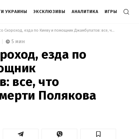
И УКРАИНЫ
ЭКСКЛЮЗИВЫ
АНАЛИТИКА
ИГРЫ
 Ссора со Скороход, езда по Киеву и помощник Джамбулатов: все, что известно о смерти Полякова 
5 мин
роход, езда по
мощник
: все, что
смерти Полякова