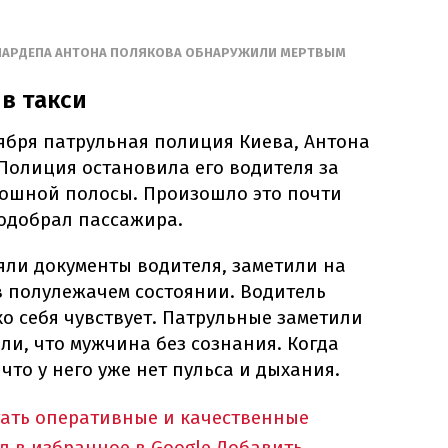
 НАРДЕПА АНТОНА ПОЛЯКОВА ОБНАРУЖИЛИ МЕРТВЫМ
в такси
тября патрульная полиция Киева, Антона
Полиция остановила его водителя за
ошной полосы. Произошло это почти
подобрал пассажира.
яли документы водителя, заметили на
в полулежачем состоянии. Водитель
хо себя чувствует. Патрульные заметили
ели, что мужчина без сознания. Когда
что у него уже нет пульса и дыхания.
тать оперативные и качественные
л в избранное в Google
Добавить