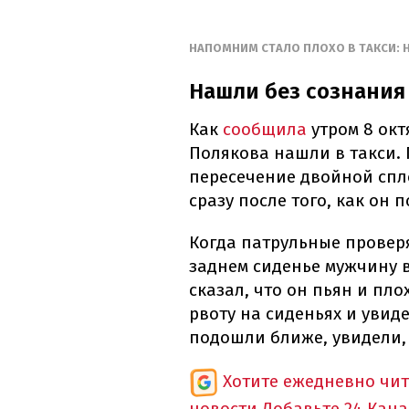
НАПОМНИМ СТАЛО ПЛОХО В ТАКСИ:
Нашли без сознания 
Как
сообщила
утром 8 ок
Полякова нашли в такси. 
пересечение двойной спл
сразу после того, как он 
Когда патрульные провер
заднем сиденье мужчину 
сказал, что он пьян и пло
рвоту на сиденьях и увид
подошли ближе, увидели, 
Хотите ежедневно чи
новости
Добавьте 24 Кана