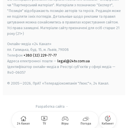
чи "Партнерський матеріал". Матеріали з позначкою "Експерт",
"Позиція" відображають позицію авторів та героїв. Редакція може
не поділяти їхніх поглядів. Детальніше щодо реклами та правил
цитування можна ознайомитись в правилах користування сайтом.
Усі права захищені.
Матеріали сайту призначені для осіб старше
21
року (21+)
Онлайн-медіа «24 Канал»
пл. Галицька, буд. 15, м. Львів, 79008
Телефон
+380 (32) 229-77-77
Адреса електронної пошти —
legal@24tv.com.ua
Ідентифікатор онлайн-медіа в Реєстрі суб'єктів у сфері медіа —
R40-06057
© 2005—2026,
ПрАТ «Телерадіокомпанія "Люкс"», 24 Канал.
Разработка сайта
-
24 Канал
TV
Игры
Погода
Кабинет