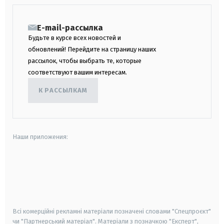
E-mail-рассылка
Будьте в курсе всех новостей и
обновлений! Перейдите на страницу наших
рассылок, чтобы выбрать те, которые
соответствуют вашим интересам.
К РАССЫЛКАМ
Наши приложения:
android
apple
smart tv
samsung smart tv
Всі комерційні рекламні матеріали позначені словами "Спецпроєкт"
чи "Партнерський матеріал". Матеріали з позначкою "Експерт",