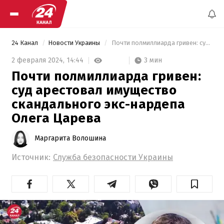
24 Канал
Новости Украины
 Почти полмиллиарда гривен: суд арестовал имущество скандального экс-нардепа Олега Царева 
3 мин
2 февраля 2024,
14:44
Почти полмиллиарда гривен:
суд арестовал имущество
скандального экс-нардепа
Олега Царева
Маргарита Волошина
Источник:
Служба безопасности Украины