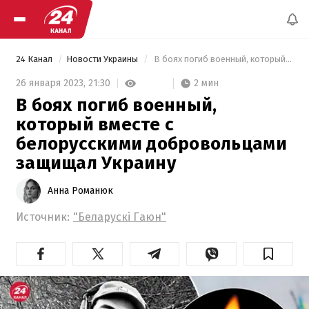
24 Канал
Новости Украины
 В боях погиб военный, который вместе с белорусскими добровольцами защищал Украину 
2 мин
26 января 2023,
21:30
В боях погиб военный,
который вместе с
белорусскими добровольцами
защищал Украину
Анна Романюк
Источник:
"Беларускі Гаюн"