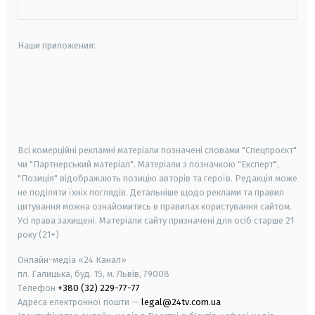
Наши приложения:
android
apple
smart tv
samsung smart tv
Всі комерційні рекламні матеріали позначені словами "Спецпроєкт"
чи "Партнерський матеріал". Матеріали з позначкою "Експерт",
"Позиція" відображають позицію авторів та героїв. Редакція може
не поділяти їхніх поглядів. Детальніше щодо реклами та правил
цитування можна ознайомитись в правилах користування сайтом.
Усі права захищені.
Матеріали сайту призначені для осіб старше
21
року (21+)
Онлайн-медіа «24 Канал»
пл. Галицька, буд. 15, м. Львів, 79008
Телефон
+380 (32) 229-77-77
Адреса електронної пошти —
legal@24tv.com.ua