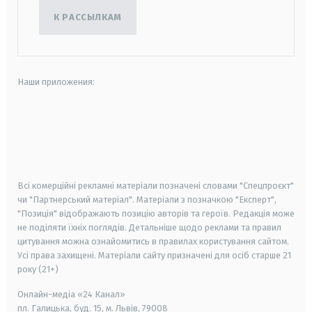
К РАССЫЛКАМ
Наши приложения:
android
apple
smart tv
samsung smart tv
Всі комерційні рекламні матеріали позначені словами "Спецпроєкт"
чи "Партнерський матеріал". Матеріали з позначкою "Експерт",
"Позиція" відображають позицію авторів та героїв. Редакція може
не поділяти їхніх поглядів. Детальніше щодо реклами та правил
цитування можна ознайомитись в правилах користування сайтом.
Усі права захищені.
Матеріали сайту призначені для осіб старше
21
року (21+)
Онлайн-медіа «24 Канал»
пл. Галицька, буд. 15, м. Львів, 79008