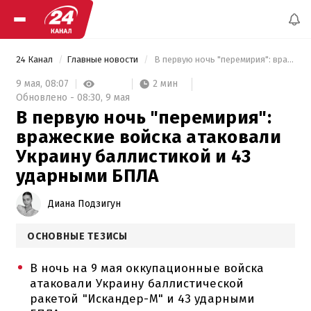
24 Канал
Главные новости
 В первую ночь "перемирия": вражеские войска атаковали Украину баллистикой и 43 ударными БПЛА 
2 мин
9 мая,
08:07
Обновлено -
08:30,
9 мая
В первую ночь "перемирия":
вражеские войска атаковали
Украину баллистикой и 43
ударными БПЛА
Диана Подзигун
ОСНОВНЫЕ ТЕЗИСЫ
В ночь на 9 мая оккупационные войска
атаковали Украину баллистической
ракетой "Искандер-М" и 43 ударными