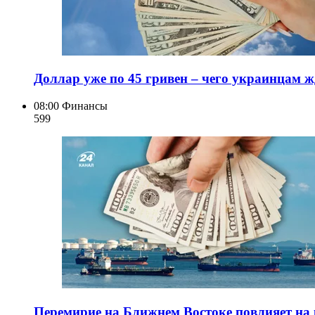
Доллар уже по 45 гривен – чего украинцам ж
08:00
Финансы
599
Перемирие на Ближнем Востоке повлияет на 