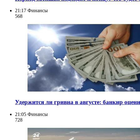
21:17
Финансы
568
Удержится ли гривна в августе: банкир оце
21:05
Финансы
728