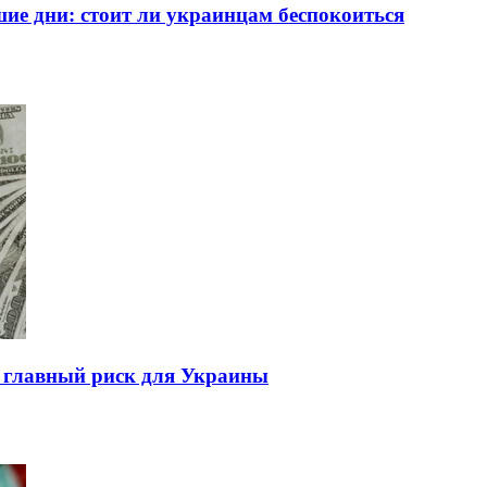
ие дни: стоит ли украинцам беспокоиться
л главный риск для Украины