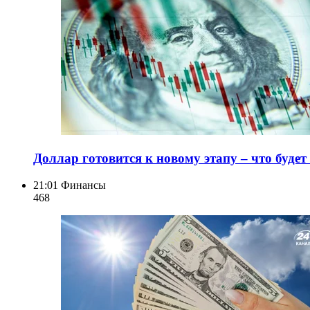
Доллар готовится к новому этапу – что буде
21:01
Финансы
468