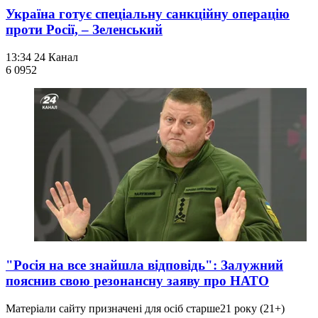
Україна готує спеціальну санкційну операцію
проти Росії, – Зеленський
13:34
24 Канал
6 095
2
"Росія на все знайшла відповідь": Залужний
пояснив свою резонансну заяву про НАТО
Матеріали сайту призначені для осіб старше
21 року (21+)