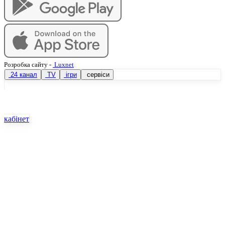
Розробка сайту
-
Luxnet
24 канал
TV
ігри
сервіси
кабінет