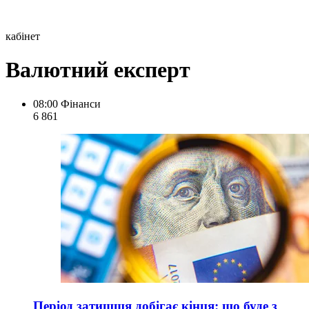
кабінет
Валютний експерт
08:00
Фінанси
6 861
Період затишшя добігає кінця: що буде з