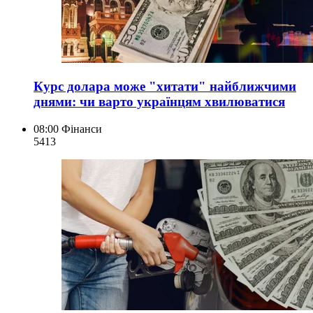
Курс долара може "хитати" найближчими
днями: чи варто українцям хвилюватися
08:00
Фінанси
541
3