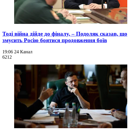
Тоді війна дійде до фіналу, – Подоляк сказав, що
змусить Росію боятися продовження боїв
19:06
24 Канал
621
2