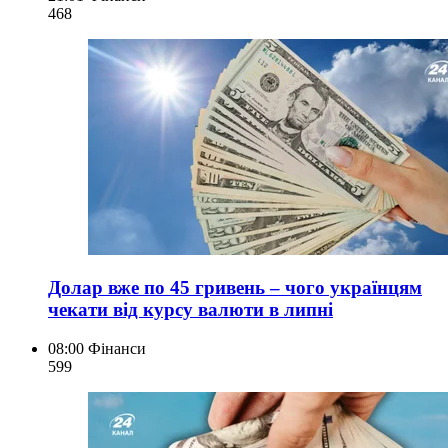
468
Долар вже по 45 гривень – чого українцям
чекати від курсу валюти в липні
08:00
Фінанси
599