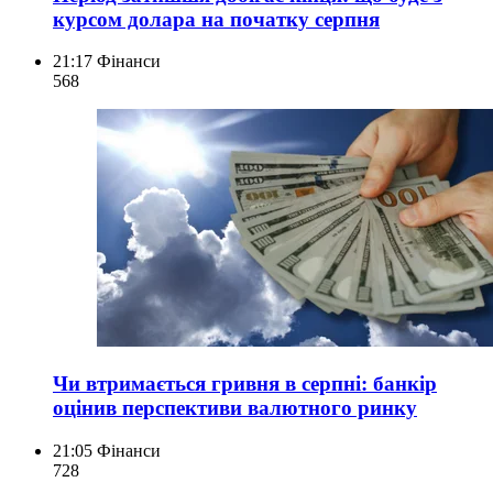
курсом долара на початку серпня
21:17
Фінанси
568
Чи втримається гривня в серпні: банкір
оцінив перспективи валютного ринку
21:05
Фінанси
728