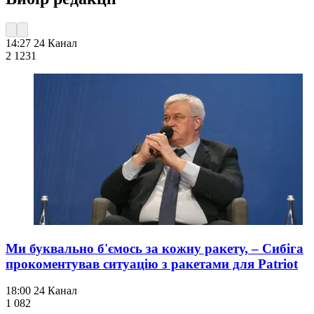
14:27
24 Канал
2 123
1
Ми буквально б'ємось за кожну ракету, – Сибіга
прокоментував ситуацію з ракетами для Patriot
18:00
24 Канал
1 082