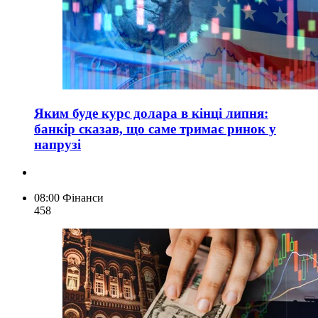
Яким буде курс долара в кінці липня:
банкір сказав, що саме тримає ринок у
напрузі
08:00
Фінанси
458