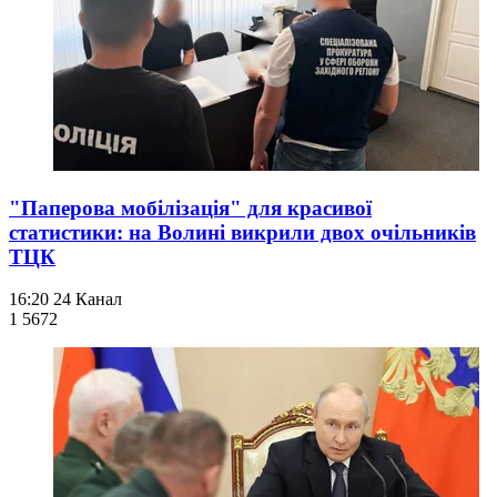
"Паперова мобілізація" для красивої
статистики: на Волині викрили двох очільників
ТЦК
16:20
24 Канал
1 567
2