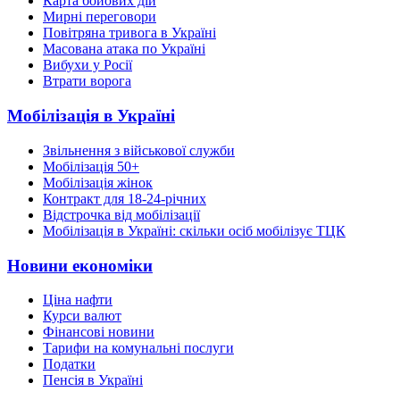
Карта бойових дій
Мирні переговори
Повітряна тривога в Україні
Масована атака по Україні
Вибухи у Росії
Втрати ворога
Мобілізація в Україні
Звільнення з військової служби
Мобілізація 50+
Мобілізація жінок
Контракт для 18-24-річних
Відстрочка від мобілізації
Мобілізація в Україні: скільки осіб мобілізує ТЦК
Новини економіки
Ціна нафти
Курси валют
Фінансові новини
Тарифи на комунальні послуги
Податки
Пенсія в Україні