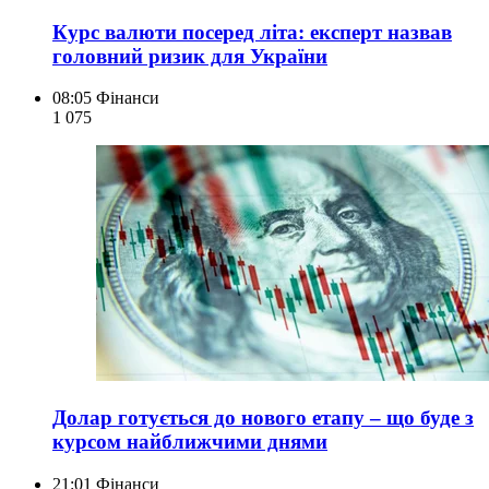
Курс валюти посеред літа: експерт назвав
головний ризик для України
08:05
Фінанси
1 075
Долар готується до нового етапу – що буде з
курсом найближчими днями
21:01
Фінанси