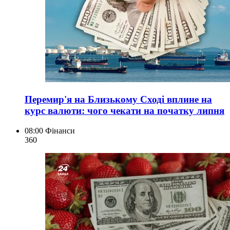
Перемир'я на Близькому Сході вплине на
курс валюти: чого чекати на початку липня
08:00
Фінанси
360