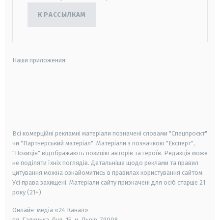
К РАССЫЛКАМ
Наши приложения:
android
apple
smart tv
samsung smart tv
Всі комерційні рекламні матеріали позначені словами "Спецпроєкт"
чи "Партнерський матеріал". Матеріали з позначкою "Експерт",
"Позиція" відображають позицію авторів та героїв. Редакція може
не поділяти їхніх поглядів. Детальніше щодо реклами та правил
цитування можна ознайомитись в правилах користування сайтом.
Усі права захищені.
Матеріали сайту призначені для осіб старше
21
року (21+)
Онлайн-медіа «24 Канал»
пл. Галицька, буд. 15, м. Львів, 79008