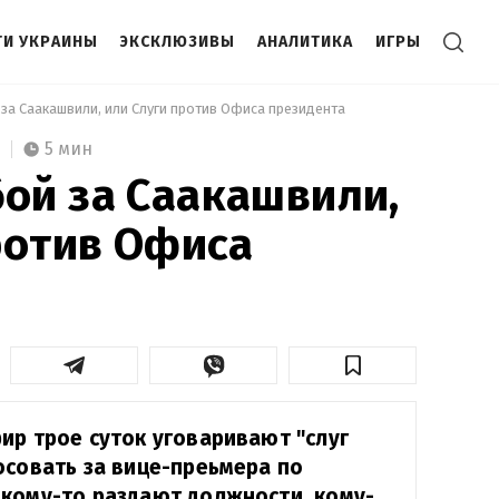
И УКРАИНЫ
ЭКСКЛЮЗИВЫ
АНАЛИТИКА
ИГРЫ
за Саакашвили, или Слуги против Офиса президента 
5 мин
ой за Саакашвили,
ротив Офиса
ир трое суток уговаривают "слуг
осовать за вице-преьмера по
кому-то раздают должности, кому-