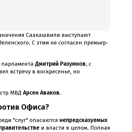
назначения Саакашвили выступают
Зеленского. С этим не согласен премьер-
р парламента
Дмитрий Разумков
, с
л встречу в воскресенье, но
истр МВД
Арсен Аваков
.
ротив Офиса?
еди "слуг" опасаются
непредсказуемых
 правительстве
и власти в целом. Полная