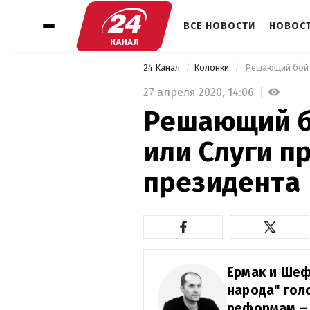
ВСЕ НОВОСТИ
НОВОСТ
24 Канал
Колонки
 Решающий бой 
27 апреля 2020,
14:06
Решающий б
или Слуги п
президента
Ермак и Шеф
народа" гол
реформам – 