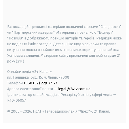
android
apple
smart tv
samsung smart tv
Всі комерційні рекламні матеріали позначені словами "Спецпроєкт"
чи "Партнерський матеріал". Матеріали з позначкою "Експерт",
"Позиція" відображають позицію авторів та героїв. Редакція може
не поділяти їхніх поглядів. Детальніше щодо реклами та правил
цитування можна ознайомитись в правилах користування сайтом.
Усі права захищені.
Матеріали сайту призначені для осіб старше
21
року (21+)
Онлайн-медіа «24 Канал»
пл. Галицька, буд. 15, м. Львів, 79008
Телефон
+380 (32) 229-77-77
Адреса електронної пошти —
legal@24tv.com.ua
Ідентифікатор онлайн-медіа в Реєстрі суб'єктів у сфері медіа —
R40-06057
© 2005—2026,
ПрАТ «Телерадіокомпанія "Люкс"», 24 Канал.