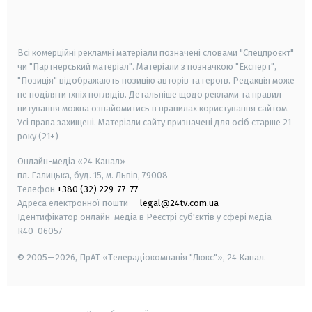
smart tv
samsung smart tv
Всі комерційні рекламні матеріали позначені словами "Спецпроєкт"
чи "Партнерський матеріал". Матеріали з позначкою "Експерт",
"Позиція" відображають позицію авторів та героїв. Редакція може
не поділяти їхніх поглядів. Детальніше щодо реклами та правил
цитування можна ознайомитись в правилах користування сайтом.
Усі права захищені.
Матеріали сайту призначені для осіб старше
21
року (21+)
Онлайн-медіа «24 Канал»
пл. Галицька, буд. 15, м. Львів, 79008
Телефон
+380 (32) 229-77-77
Адреса електронної пошти —
legal@24tv.com.ua
Ідентифікатор онлайн-медіа в Реєстрі суб'єктів у сфері медіа —
R40-06057
© 2005—2026,
ПрАТ «Телерадіокомпанія "Люкс"», 24 Канал.