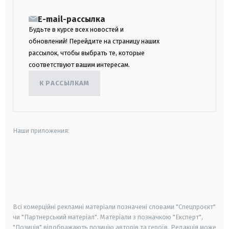
E-mail-рассылка
Будьте в курсе всех новостей и
обновлений! Перейдите на страницу наших
рассылок, чтобы выбрать те, которые
соответствуют вашим интересам.
К РАССЫЛКАМ
Наши приложения:
android
apple
smart tv
samsung smart tv
Всі комерційні рекламні матеріали позначені словами "Спецпроєкт"
чи "Партнерський матеріал". Матеріали з позначкою "Експерт",
"Позиція" відображають позицію авторів та героїв. Редакція може