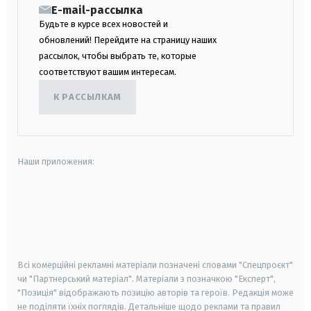
E-mail-рассылка
Будьте в курсе всех новостей и
обновлений! Перейдите на страницу наших
рассылок, чтобы выбрать те, которые
соответствуют вашим интересам.
К РАССЫЛКАМ
Наши приложения:
android
apple
smart tv
samsung smart tv
Всі комерційні рекламні матеріали позначені словами "Спецпроєкт"
чи "Партнерський матеріал". Матеріали з позначкою "Експерт",
"Позиція" відображають позицію авторів та героїв. Редакція може
не поділяти їхніх поглядів. Детальніше щодо реклами та правил