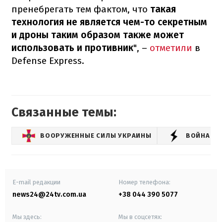
пренебрегать тем фактом, что
такая
технология не является чем-то секретным
и дроны таким образом также может
использовать и противник
", –
отметили
в
Defense Express.
Связанные темы:
ВООРУЖЕННЫЕ СИЛЫ УКРАИНЫ
ВОЙНА РО
E-mail редакции
Номер телефона:
news24@24tv.com.ua
+38 044 390 5077
Мы здесь:
Мы в соцсетях: