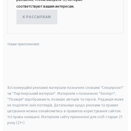
соответствуют вашим интересам.
К РАССЫЛКАМ
Наши приложения:
android
apple
smart tv
samsung smart tv
Всі комерційні рекламні матеріали позначені словами "Спецпроєкт"
чи "Партнерський матеріал". Матеріали з позначкою "Експерт",
"Позиція" відображають позицію авторів та героїв. Редакція може
не поділяти їхніх поглядів. Детальніше щодо реклами та правил
цитування можна ознайомитись в правилах користування сайтом.
Усі права захищені.
Матеріали сайту призначені для осіб старше
21
року (21+)