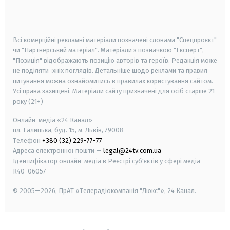
smart tv
samsung smart tv
Всі комерційні рекламні матеріали позначені словами "Спецпроєкт"
чи "Партнерський матеріал". Матеріали з позначкою "Експерт",
"Позиція" відображають позицію авторів та героїв. Редакція може
не поділяти їхніх поглядів. Детальніше щодо реклами та правил
цитування можна ознайомитись в правилах користування сайтом.
Усі права захищені.
Матеріали сайту призначені для осіб старше
21
року (21+)
Онлайн-медіа «24 Канал»
пл. Галицька, буд. 15, м. Львів, 79008
Телефон
+380 (32) 229-77-77
Адреса електронної пошти —
legal@24tv.com.ua
Ідентифікатор онлайн-медіа в Реєстрі суб'єктів у сфері медіа —
R40-06057
© 2005—2026,
ПрАТ «Телерадіокомпанія "Люкс"», 24 Канал.