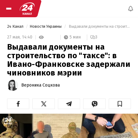
24 Канал
Новости Украины
 Выдавали документы на строительство по "таксе": в Ивано-Франковске задержали чиновников мэрии 
5 мин
27 мая,
14:40
3
Выдавали документы на
строительство по "таксе": в
Ивано-Франковске задержали
чиновников мэрии
Вероника Соцкова