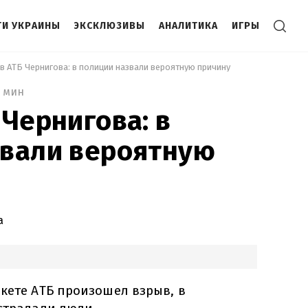
И УКРАИНЫ
ЭКСКЛЮЗИВЫ
АНАЛИТИКА
ИГРЫ
 в АТБ Чернигова: в полиции назвали вероятную причину 
2 мин
 Чернигова: в
звали вероятную
а
кете АТБ произошел взрыв, в