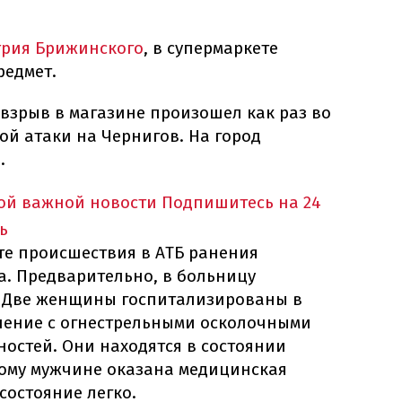
рия Брижинского
, в супермаркете
редмет.
взрыв в магазине произошел как раз во
й атаки на Чернигов. На город
.
ной важной новости
Подпишитесь на 24
ь
те происшествия в АТБ ранения
а. Предварительно, в больницу
. Две женщины госпитализированы в
ление с огнестрельными осколочными
остей. Они находятся в состоянии
ному мужчине оказана медицинская
состояние легко.