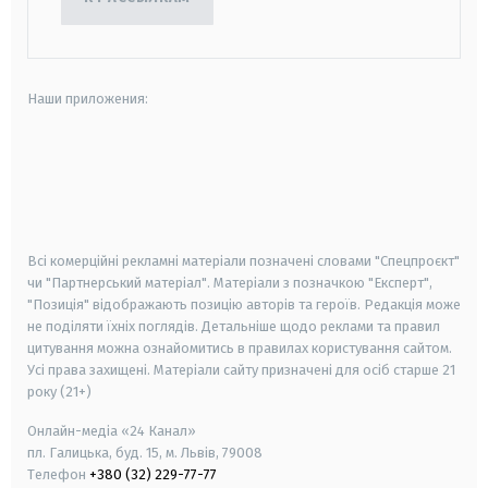
Наши приложения:
android
apple
smart tv
samsung smart tv
Всі комерційні рекламні матеріали позначені словами "Спецпроєкт"
чи "Партнерський матеріал". Матеріали з позначкою "Експерт",
"Позиція" відображають позицію авторів та героїв. Редакція може
не поділяти їхніх поглядів. Детальніше щодо реклами та правил
цитування можна ознайомитись в правилах користування сайтом.
Усі права захищені.
Матеріали сайту призначені для осіб старше
21
року (21+)
Онлайн-медіа «24 Канал»
пл. Галицька, буд. 15, м. Львів, 79008
Телефон
+380 (32) 229-77-77