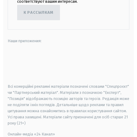
соответствуют вашим интересам.
К РАССЫЛКАМ
Наши приложения:
android
apple
smart tv
samsung smart tv
Всі комерційні рекламні матеріали позначені словами "Спецпроєкт"
чи "Партнерський матеріал". Матеріали з позначкою "Експерт",
"Позиція" відображають позицію авторів та героїв. Редакція може
не поділяти їхніх поглядів. Детальніше щодо реклами та правил
цитування можна ознайомитись в правилах користування сайтом.
Усі права захищені.
Матеріали сайту призначені для осіб старше
21
року (21+)
Онлайн-медіа «24 Канал»