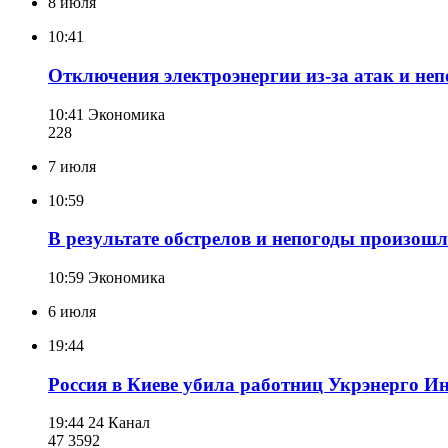
8 июля
10:41
Отключения электроэнергии из-за атак и неп
10:41
Экономика
228
7 июля
10:59
В результате обстрелов и непогоды произошл
10:59
Экономика
6 июля
19:44
Россия в Киеве убила работниц Укрэнерго И
19:44
24 Канал
47 359
2