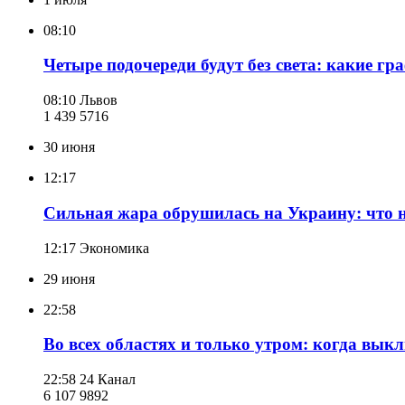
08:10
Четыре подочереди будут без света: какие г
08:10
Львов
1 439 571
6
30 июня
12:17
Сильная жара обрушилась на Украину: что н
12:17
Экономика
29 июня
22:58
Во всех областях и только утром: когда выкл
22:58
24 Канал
6 107 989
2