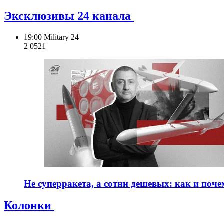
Эксклюзивы 24 канала
19:00
Military 24
2 052
1
Не суперракета, а сотни дешевых: как и поч
Колонки