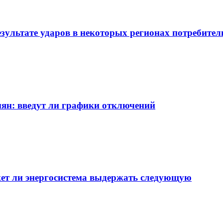
зультате ударов в некоторых регионах потребители
сиян: введут ли графики отключений
ет ли энергосистема выдержать следующую