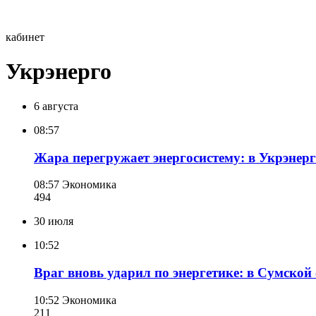
кабинет
Укрэнерго
6 августа
08:57
Жара перегружает энергосистему: в Укрэнер
08:57
Экономика
494
30 июля
10:52
Враг вновь ударил по энергетике: в Сумско
10:52
Экономика
211