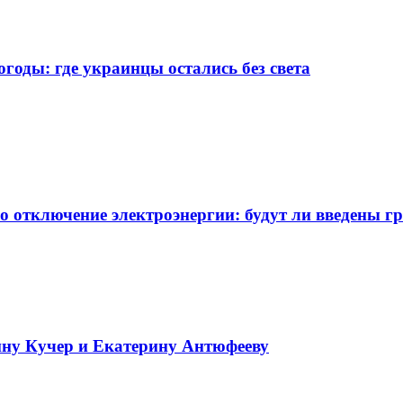
огоды: где украинцы остались без света
о отключение электроэнергии: будут ли введены г
нну Кучер и Екатерину Антюфееву