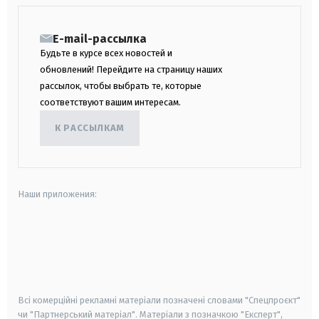
E-mail-рассылка
Будьте в курсе всех новостей и
обновлений! Перейдите на страницу наших
рассылок, чтобы выбрать те, которые
соответствуют вашим интересам.
К РАССЫЛКАМ
Наши приложения:
android
apple
smart tv
samsung smart tv
Всі комерційні рекламні матеріали позначені словами "Спецпроєкт"
чи "Партнерський матеріал". Матеріали з позначкою "Експерт",