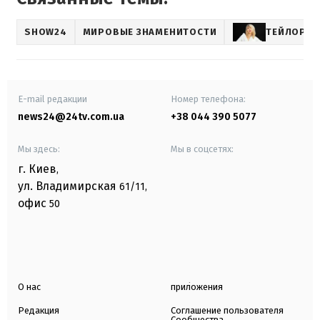
SHOW24
МИРОВЫЕ ЗНАМЕНИТОСТИ
ТЕЙЛОР С
E-mail редакции
Номер телефона:
news24@24tv.com.ua
+38 044 390 5077
Мы здесь:
Мы в соцсетях:
г. Киев
,
ул. Владимирская
61/11,
офис
50
О нас
приложения
Редакция
Соглашение пользователя
Сообщества