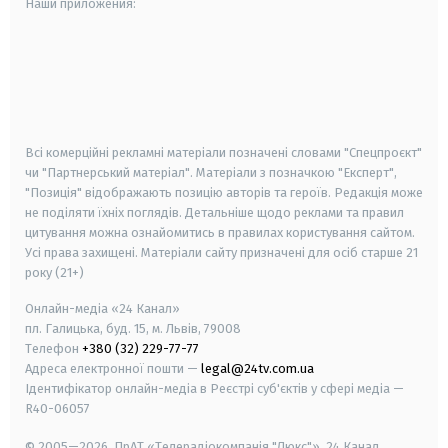
Наши приложения:
android
apple
smart tv
samsung smart tv
Всі комерційні рекламні матеріали позначені словами "Спецпроєкт"
чи "Партнерський матеріал". Матеріали з позначкою "Експерт",
"Позиція" відображають позицію авторів та героїв. Редакція може
не поділяти їхніх поглядів. Детальніше щодо реклами та правил
цитування можна ознайомитись в правилах користування сайтом.
Усі права захищені.
Матеріали сайту призначені для осіб старше
21
року (21+)
Онлайн-медіа «24 Канал»
пл. Галицька, буд. 15, м. Львів, 79008
Телефон
+380 (32) 229-77-77
Адреса електронної пошти —
legal@24tv.com.ua
Ідентифікатор онлайн-медіа в Реєстрі суб'єктів у сфері медіа —
R40-06057
© 2005—2026,
ПрАТ «Телерадіокомпанія "Люкс"», 24 Канал.