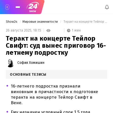
Show24
Мировые знаменитости
 Теракт на концерте Тейлор Свифт: суд вынес приговор 16-летнему подростку 
1 мин
26 августа 2025,
18:15
Теракт на концерте Тейлор
Свифт: суд вынес приговор 16-
летнему подростку
София Хомишин
ОСНОВНЫЕ ТЕЗИСЫ
16-летнего подростка признали
виновным в причастности к подготовке
теракта на концерте Тейлор Свифт в
Вене.
Ему назначен условный срок 1,5 года.