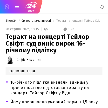
Show24
Світові знаменитості
 Теракт на концерті Тейлор Свіфт: суд виніс вирок 16-річному підлітку 
1 хв
26 серпня 2025,
18:15
Теракт на концерті Тейлор
Свіфт: суд виніс вирок 16-
річному підлітку
Софія Хомишин
ОСНОВНІ ТЕЗИ
16-річного підлітка визнали винним у
причетності до підготовки теракту на
концерті Тейлор Свіфт у Відні.
Йому призначено умовний термін 1,5 року.