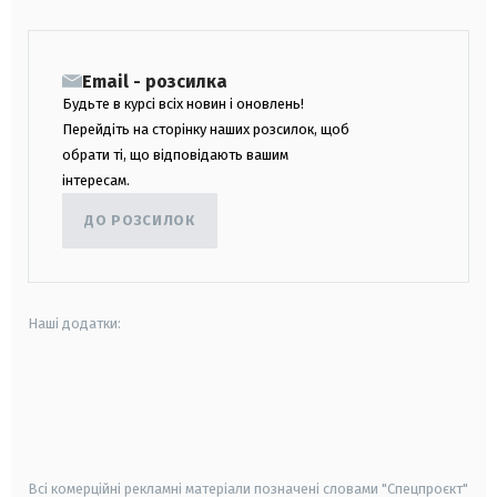
Email - розсилка
Будьте в курсі всіх новин і оновлень!
Перейдіть на сторінку наших розсилок, щоб
обрати ті, що відповідають вашим
інтересам.
ДО РОЗСИЛОК
Наші додатки:
android
apple
smart tv
samsung smart tv
Всі комерційні рекламні матеріали позначені словами "Спецпроєкт"