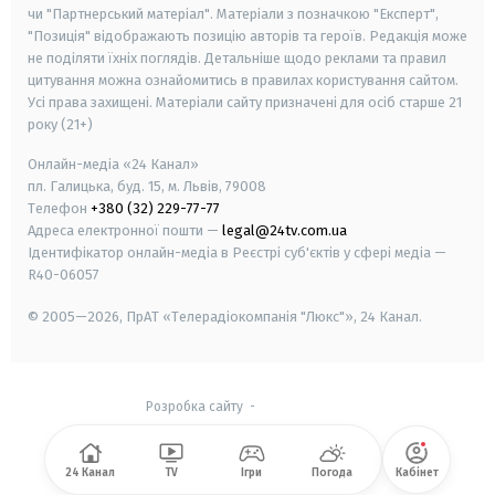
чи "Партнерський матеріал". Матеріали з позначкою "Експерт",
"Позиція" відображають позицію авторів та героїв. Редакція може
не поділяти їхніх поглядів. Детальніше щодо реклами та правил
цитування можна ознайомитись в правилах користування сайтом.
Усі права захищені.
Матеріали сайту призначені для осіб старше
21
року (21+)
Онлайн-медіа «24 Канал»
пл. Галицька, буд. 15, м. Львів, 79008
Телефон
+380 (32) 229-77-77
Адреса електронної пошти —
legal@24tv.com.ua
Ідентифікатор онлайн-медіа в Реєстрі суб'єктів у сфері медіа —
R40-06057
© 2005—2026,
ПрАТ «Телерадіокомпанія "Люкс"», 24 Канал.
Розробка сайту
-
24 Канал
TV
Ігри
Погода
Кабінет