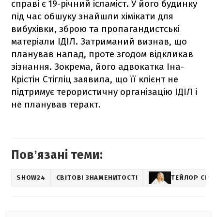
справі є 19-річний ісламіст. У його будинку
під час обшуку знайшли хімікати для
вибухівки, зброю та пропагандистські
матеріали ІДІЛ. Затриманий визнав, що
планував напад, проте згодом відкликав
зізнання. Зокрема, його адвокатка Іна-
Крістін Стігліц заявила, що її клієнт не
підтримує терористичну організацію ІДІЛ і
не планував теракт.
Повʼязані теми:
SHOW24
СВІТОВІ ЗНАМЕНИТОСТІ
ТЕЙЛОР СВІ