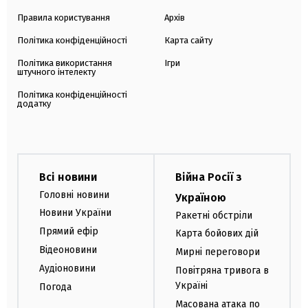
Правила користування
Архів
Політика конфіденційності
Карта сайту
Політика використання
Ігри
штучного інтелекту
Політика конфіденційності
додатку
Всі новини
Війна Росії з
Головні новини
Україною
Новини України
Ракетні обстріли
Прямий ефір
Карта бойових дій
Відеоновини
Мирні переговори
Аудіоновини
Повітряна тривога в
Україні
Погода
Масована атака по