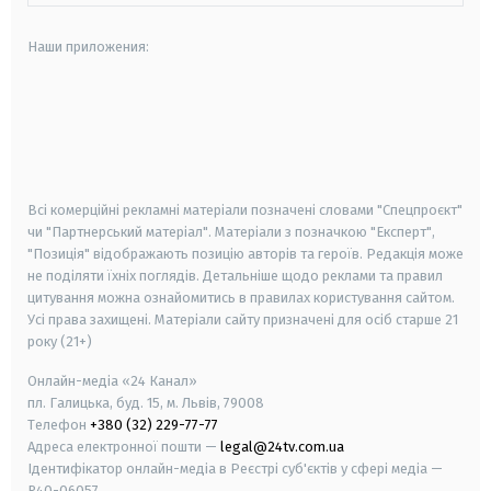
Наши приложения:
android
apple
smart tv
samsung smart tv
Всі комерційні рекламні матеріали позначені словами "Спецпроєкт"
чи "Партнерський матеріал". Матеріали з позначкою "Експерт",
"Позиція" відображають позицію авторів та героїв. Редакція може
не поділяти їхніх поглядів. Детальніше щодо реклами та правил
цитування можна ознайомитись в правилах користування сайтом.
Усі права захищені.
Матеріали сайту призначені для осіб старше
21
року (21+)
Онлайн-медіа «24 Канал»
пл. Галицька, буд. 15, м. Львів, 79008
Телефон
+380 (32) 229-77-77
Адреса електронної пошти —
legal@24tv.com.ua
Ідентифікатор онлайн-медіа в Реєстрі суб'єктів у сфері медіа —
R40-06057