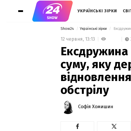
УКРАЇНСЬКІ ЗІРКИ
СВІ
Show24
Українські зірки
12 червня,
13:13
Ексдружина 
суму, яку д
відновлення
обстрілу
Софія Хомишин