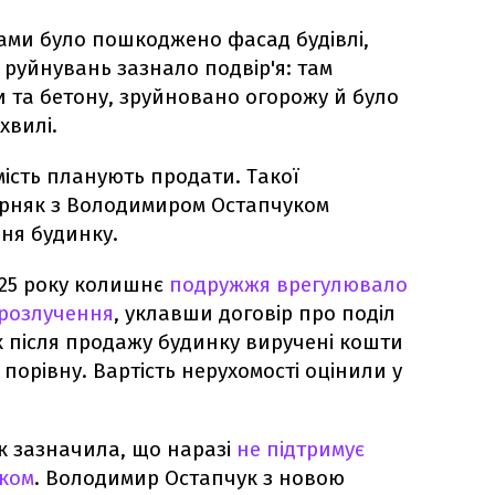
ами було пошкоджено фасад будівлі,
ж руйнувань зазнало подвір'я: там
и та бетону, зруйновано огорожу й було
хвилі.
мість планують продати. Такої
орняк з Володимиром Остапчуком
ня будинку.
025 року колишнє
подружжя врегулювало
 розлучення
, уклавши договір про поділ
к після продажу будинку виручені кошти
порівну. Вартість нерухомості оцінили у
к зазначила, що наразі
не підтримує
іком
. Володимир Остапчук з новою