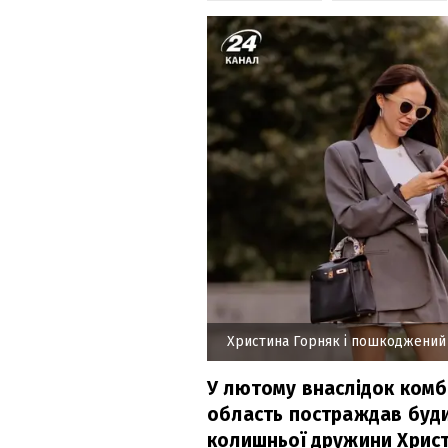
Христина Горняк і пошкоджени
У лютому внаслідок комбі
область постраждав буд
колишньої дружини Христ