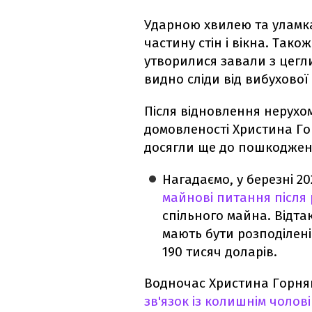
Ударною хвилею та уламк
частину стін і вікна. Тако
утворилися завали з цегл
видно сліди від вибухової 
Після відновлення нерухо
домовленості Христина Г
досягли ще до пошкоджен
Нагадаємо, у березні 2
майнові питання після
спільного майна. Відта
мають бути розподілені 
190 тисяч доларів.
Водночас Христина Горня
зв'язок із колишнім чолов