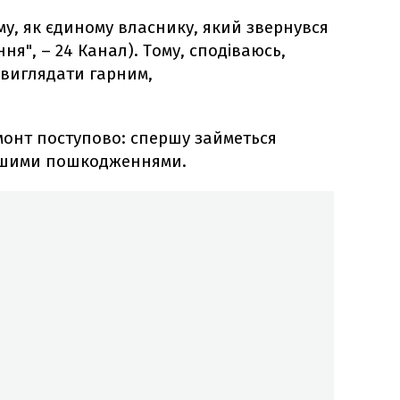
му, як єдиному власнику, який звернувся
ня", – 24 Канал). Тому, сподіваюсь,
 виглядати гарним,
монт поступово: спершу займеться
іншими пошкодженнями.