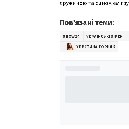
дружиною та сином емігру
Повʼязані теми:
SHOW24
УКРАЇНСЬКІ ЗІРКИ
ХРИСТИНА ГОРНЯК