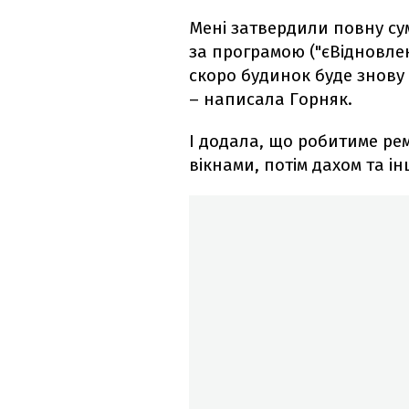
Мені затвердили повну су
за програмою ("єВідновлен
скоро будинок буде знову
– написала Горняк.
І додала, що робитиме ре
вікнами, потім дахом та 