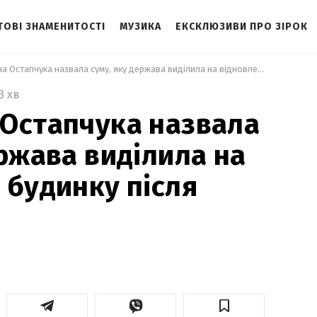
ТОВІ ЗНАМЕНИТОСТІ
МУЗИКА
ЕКСКЛЮЗИВИ ПРО ЗІРОК
 Ексдружина Остапчука назвала суму, яку держава виділила на відновлення будинку після обстрілу 
3 хв
Остапчука назвала
ержава виділила на
 будинку після