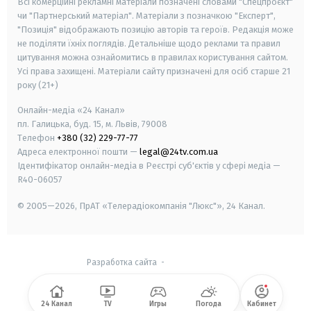
Всі комерційні рекламні матеріали позначені словами "Спецпроєкт"
чи "Партнерський матеріал". Матеріали з позначкою "Експерт",
"Позиція" відображають позицію авторів та героїв. Редакція може
не поділяти їхніх поглядів. Детальніше щодо реклами та правил
цитування можна ознайомитись в правилах користування сайтом.
Усі права захищені.
Матеріали сайту призначені для осіб старше
21
року (21+)
Онлайн-медіа «24 Канал»
пл. Галицька, буд. 15, м. Львів, 79008
Телефон
+380 (32) 229-77-77
Адреса електронної пошти —
legal@24tv.com.ua
Ідентифікатор онлайн-медіа в Реєстрі суб'єктів у сфері медіа —
R40-06057
© 2005—2026,
ПрАТ «Телерадіокомпанія "Люкс"», 24 Канал.
Разработка сайта
-
24 Канал
TV
Игры
Погода
Кабинет