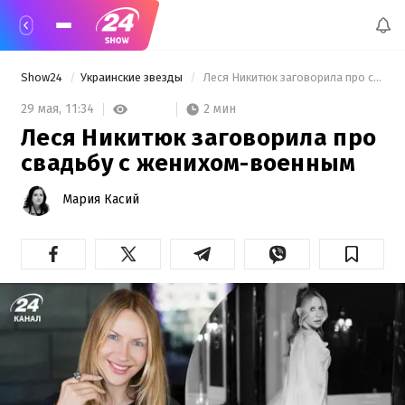
Show24
Украинские звезды
 Леся Никитюк заговорила про свадьбу с женихом-военным 
2 мин
29 мая,
11:34
Леся Никитюк заговорила про
свадьбу с женихом-военным
Мария Касий