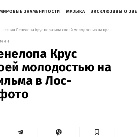
МИРОВЫЕ ЗНАМЕНИТОСТИ
МУЗЫКА
ЭКСКЛЮЗИВЫ О ЗВ
 52-летняя Пенелопа Крус поразила своей молодостью на премьере фильма в Лос-Анджелесе: фото 
 мин
енелопа Крус
оей молодостью на
льма в Лос-
 фото