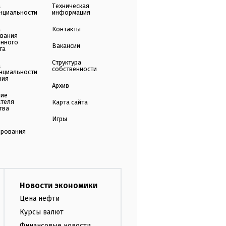
а
Техническая
нциальности
информация
а
Контакты
ования
енного
Вакансии
та
Структура
а
собственности
нциальности
ния
Архив
ние
ателя
Карта сайта
тва
Игры
ирования
Новости экономики
Цена нефти
Курсы валют
Финансовые новости