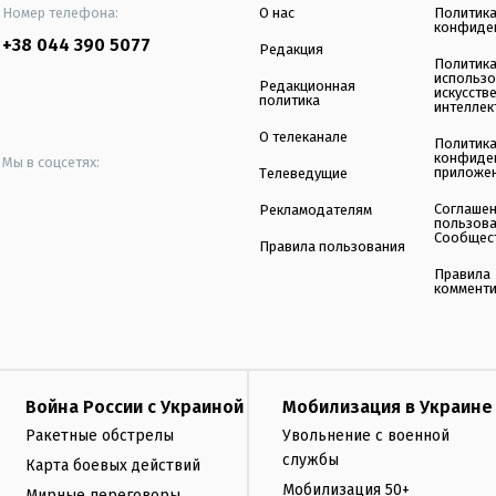
Номер телефона:
О нас
Политик
конфиде
+38 044 390 5077
Редакция
Политик
использ
Редакционная
искусств
политика
интеллек
О телеканале
Политик
конфиде
Мы в соцсетях:
приложе
Телеведущие
Соглаше
Рекламодателям
пользов
Сообщес
Правила пользования
Правила
коммент
Война России с Украиной
Мобилизация в Украине
Ракетные обстрелы
Увольнение с военной
службы
Карта боевых действий
Мобилизация 50+
Мирные переговоры