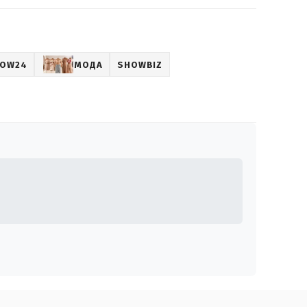
OW24
МОДА
SHOWBIZ