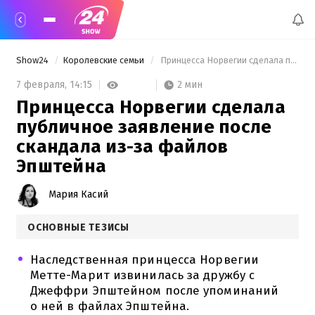
Show24
Королевские семьи
 Принцесса Норвегии сделала публичное заявление после скандала из-за файлов Эпштейна 
2 мин
7 февраля,
14:15
Принцесса Норвегии сделала
публичное заявление после
скандала из-за файлов
Эпштейна
Мария Касий
ОСНОВНЫЕ ТЕЗИСЫ
Наследственная принцесса Норвегии
Метте-Марит извинилась за дружбу с
Джеффри Эпштейном после упоминаний
о ней в файлах Эпштейна.