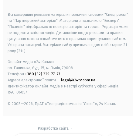
smart tv
samsung smart tv
Всі комерційні рекламні матеріали позначені словами "Спецпроєкт"
чи "Партнерський матеріал". Матеріали з позначкою "Експерт",
"Позиція" відображають позицію авторів та героїв. Редакція може
не поділяти їхніх поглядів. Детальніше щодо реклами та правил
цитування можна ознайомитись в правилах користування сайтом.
Усі права захищені.
Матеріали сайту призначені для осіб старше
21
року (21+)
Онлайн-медіа «24 Канал»
пл. Галицька, буд. 15, м. Львів, 79008
Телефон
+380 (32) 229-77-77
Адреса електронної пошти —
legal@24tv.com.ua
Ідентифікатор онлайн-медіа в Реєстрі суб'єктів у сфері медіа —
R40-06057
© 2005—2026,
ПрАТ «Телерадіокомпанія "Люкс"», 24 Канал.
Разработка сайта
-