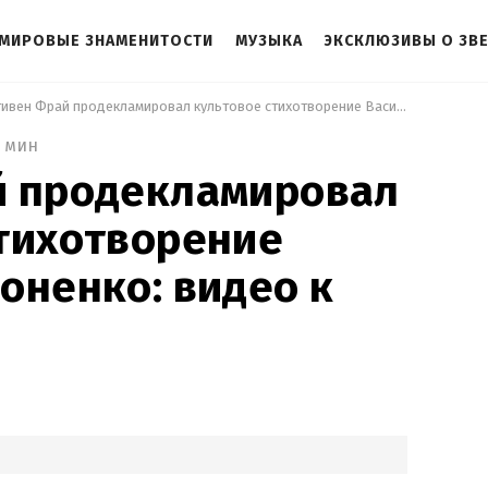
МИРОВЫЕ ЗНАМЕНИТОСТИ
МУЗЫКА
ЭКСКЛЮЗИВЫ О ЗВ
 Стивен Фрай продекламировал культовое стихотворение Василия Симоненко: видео к муравьям 
2 мин
й продекламировал
тихотворение
оненко: видео к