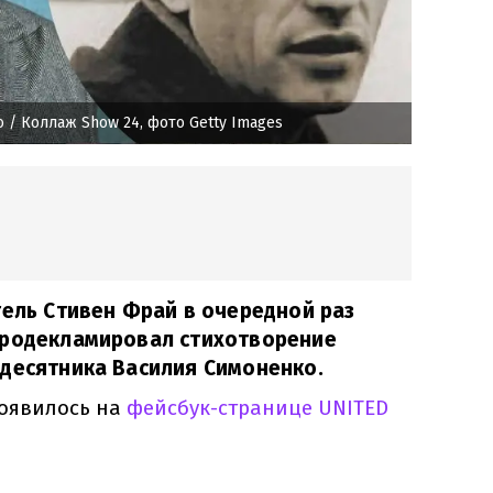
о
/ Коллаж Show 24, фото Getty Images
тель Стивен Фрай в очередной раз
продекламировал стихотворение
идесятника Василия Симоненко.
оявилось на
фейсбук-странице UNITED