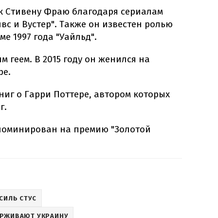
к Стивену Фраю благодаря сериалам
вс и Вустер". Также он известен ролью
е 1997 года "Уайльд".
м геем. В 2015 году он женился на
ре.
ниг о Гарри Поттере, автором которых
г.
 номинирован на премию "Золотой
СИЛЬ СТУС
ЕРЖИВАЮТ УКРАИНУ