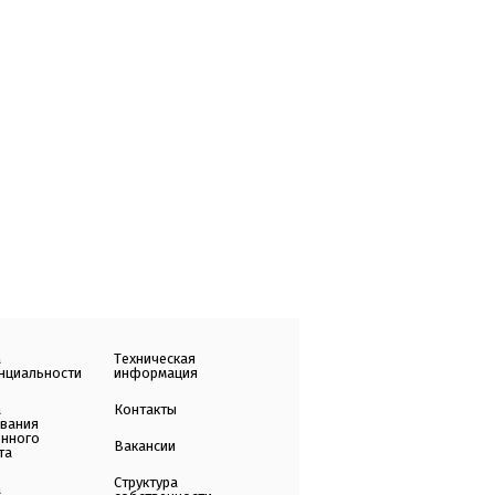
а
Техническая
нциальности
информация
а
Контакты
ования
енного
Вакансии
та
Структура
а