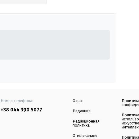
Номер телефона:
О нас
Политик
конфиде
+38 044 390 5077
Редакция
Политик
использ
Редакционная
искусств
политика
интеллек
О телеканале
Политик